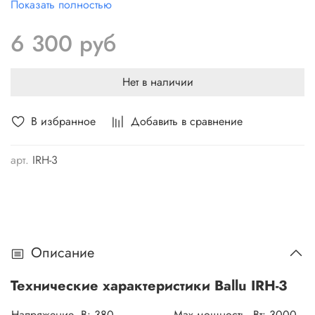
Показать полностью
высокими потолками или плохой теплоизоляцией, где
применение традиционных способов отопления
6 300 руб
малоэффективно. Возможность локальной установки над
местом, где находятся люди, обеспечивает экономичность
расхода электроэнергии.
Нет в наличии
В избранное
Добавить в сравнение
арт.
IRH-3
Описание
Технические характеристики Ballu IRH-3
Напряжение, В:
380
Max мощность, Вт: 3
000