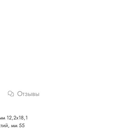
Отзывы
мм 12,2х18,1
стий, мм 55