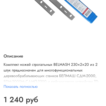
Описание
Комплект ножей строгальных BELMASH 230×2×20 из 2
штук предназначен для многофункциональных
деревообрабатывающих станков БЕЛМАШ СДМ-2000,
SDM-2000M,СДМП-2200
и рейсмусового устройства TD-
Показать полностью
2200
. Каждое лезвие крепится к строгальному валу с
помощью 5 винтов.
1 240 руб