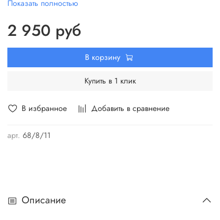
Показать полностью
открытых водоемов для полива садов и огородов. Насос
способен подавать воду из водоемов, расположенных на
2 950 руб
значительном расстоянии от мест использования воды,
горизонтально свыше 100 метров.
В корзину
Купить в 1 клик
В избранное
Добавить в сравнение
арт.
68/8/11
Описание