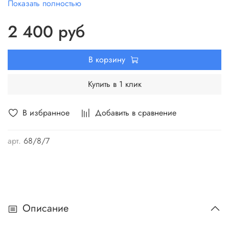
Показать полностью
открытых водоемов для полива садов и огородов. Насос
способен подавать воду из водоемов, расположенных на
2 400 руб
значительном расстоянии от мест использования воды,
горизонтально свыше 100 метров.
В корзину
Купить в 1 клик
В избранное
Добавить в сравнение
арт.
68/8/7
Описание