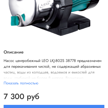
Описание
Насос центробежный LEO LKJ-802S 38778
предназначен
для перекачивания чистой, не содержащей абразивных
частиц, воды из колодцев, водоемов и емкостей для
воды, глубиной не более 8 метров. Возможно
Показать полностью
применение насоса в быту, для орошения садов и
огородов, для компенсации недостаточного давления в
7 300 руб
водопроводной сети.
Проточная часть изготовлена из
нержавеющей стали AISI 304.