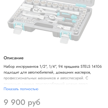
Описание
Набор инструментов 1/2", 1/4", 94 предмета STELS 14106
подходит для автолюбителей, домашних мастеров,
профессиональных механиков и автослесарей. С
помощью данных приспособлений можно легко
Показать полностью
осуществить ремонт различной бытовой или садовой
техники, а также транспортных средств и промышленного
9 900 руб
оборудования.