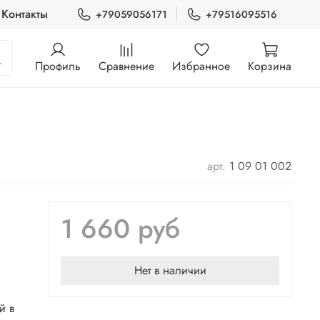
Контакты
+79059056171
+79516095516
Профиль
Сравнение
Избранное
Корзина
арт.
1 09 01 002
1 660 руб
Нет в наличии
я
й в