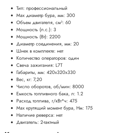
Тип:
профессиональный
Мах диаметр бура, мм:
300
Объем двигателя, см³:
60
Мощность (л.с.):
3
Мощность (Вт):
2200
Диаметр соединения, мм:
20
Шнек в комплекте:
нет
Количество операторов:
один
Свеча зажигания:
L7T
Габариты, мм:
420х320х330
Вес, кг: 7
,20
Число оборотов, об/мин:
8000
Емкость топливного бака, л:
1.2
Расход топлива, г/кВт*ч:
475
Max крутящий момент бура, Нм:
175
Наличие реверса:
нет
Двигатель:
2-тактный