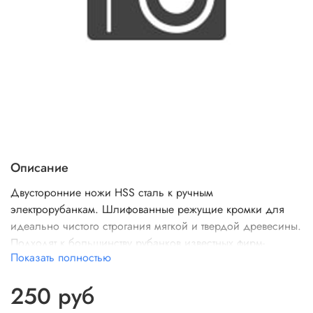
Описание
Двусторонние ножи HSS сталь к ручным
электрорубанкам. Шлифованные режущие кромки для
идеально чистого строгания мягкой и твердой древесины.
Подходят к большинству рубанков известных фирм-
Показать полностью
производителей: Ресанта, Интерскол, DeWALT, HITACHI,
B&D, METABO, SKIL, AEG и др.
250 руб