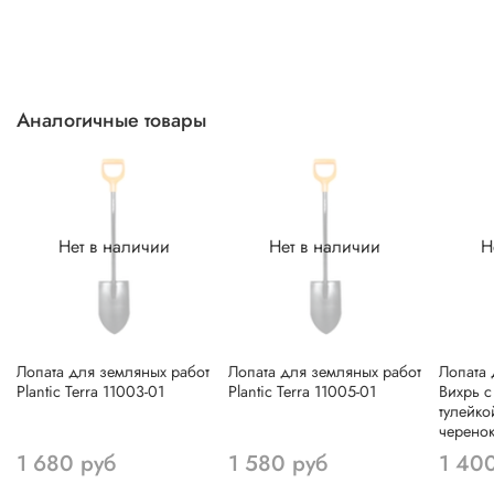
Аналогичные товары
Нет в наличии
Нет в наличии
Н
Лопата для земляных работ
Лопата для земляных работ
Лопата 
Plantic Terra 11003-01
Plantic Terra 11005-01
Вихрь с
тулейко
черенок
1 680 руб
1 580 руб
1 40