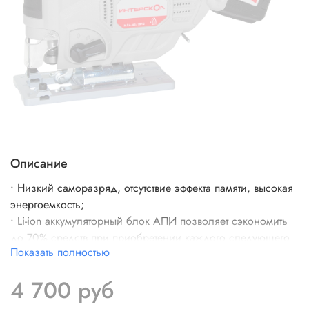
Описание
• Низкий саморазряд, отсутствие эффекта памяти, высокая
энергоемкость;
• Li-ion аккумуляторный блок АПИ позволяет сэкономить
до 70% средств при приобретении каждого следующего
Показать полностью
инструмента;
• зажим Quick Fix;
4 700 руб
• защита от непреднамеренного включения;