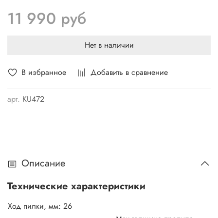
градусов влево и вправо позволяют распиливать
11 990 руб
древесину до 135 мм. Сравнительно небольшой вес
инструмента — 2,7 кг не даст руке устать при работе на
протяжении долгого времени
Нет в наличии
В избранное
Добавить в сравнение
арт.
KU472
Описание
Технические характеристики
Ход пилки, мм: 26