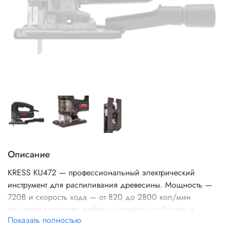
Описание
KRESS KU472 — профессиональный электрический
инструмент для распиливания древесины. Мощность —
720В и скорость хода — от 820 до 2800 кол/мин
помогают выполнять работы максимально быстро и
Показать полностью
эффективно. Глубина хода — 26 мм и угол пиления 45