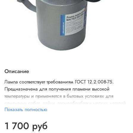
Описание
Лампа соответствует требованиям ГОСТ 12.2.008-75.
Предназначена для получения пламени высокой
температуры и применяется в бытовых условиях для
ремонтных работ, пайки, термообработки мелких деталей,
Показать полностью
нагрева сосудов с невоспламеняющейся жидкостью и т.
д. Конструкция лампы отличается простотой и
1 700 руб
надежностью. Для заправки подходит бензин всех
марок, кроме этилированного.