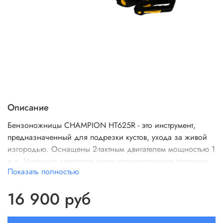
Описание
Бензоножницы CHAMPION HT625R - это инструмент,
предназначенный для подрезки кустов, ухода за живой
изгородью. Оснащены 2-тактным двигателем мощностью 1
л.с. Цилиндр двигателя имеет хромированное покрытие.
Показать полностью
Длина режущей части - 60 см. Предусмотрена
регулировка положения рукоятки - возможен поворот на
16 900 руб
90 градусов вправо и влево