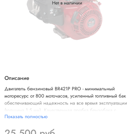
Нет в наличии
Описание
Двигатель бензиновый BR421P PRO - минимальный
моторесурс от 800 моточасов, усиленный топливный бак
обеспечивающий надежность на все время эксплуатации
(толщина 1,5 мм). Качественная пробка бензобака с
Показать полностью
фиксатором затяжки надежно защищает топливо от грязи
и проливания во время работы. Глушитель сделан по
25 500 руб
новой технологии трехслойных камер, эффективно снижает