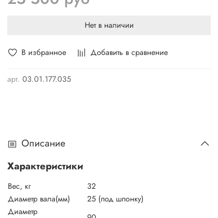
шум, при этом увеличивает мощность от 4% до 8%.
Новейший воздушный фильтр уменьшает сопротивление и
Нет в наличии
обеспечивает эффективную подачу воздуха. Коленвал
двигателя сделан из высокопрочной стали, с
В избранное
Добавить в сравнение
современным методом закаливания, обеспечивающим
прочность на 30% больше, чем у других двигателей.
Металлический распредвал из высокопрочной стали.
арт.
03.01.177.035
Описание
Характеристики
Вес, кг
32
Диаметр вала(мм)
25 (под шпонку)
Диаметр
90