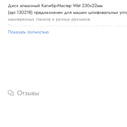
Диск алмазный
Калибр-Мастер Wet 230х22мм
(арт.130218)
предназначен для машин шлифовальных угл
камнерезных станков и ручных резчиков.
Применяется для мокрого реза керамики, фарфора, мрам
Показать полностью
природного и искусственного камня.
Обеспечивает чистый, ровный рез без сколов.
Высота режущего алмазного сегмента – 7 мм.
Высокая концентрация алмазов внутри рабочего слоя
обеспечивает повышенный рабочий ресурс алмазного дис
Отзывы