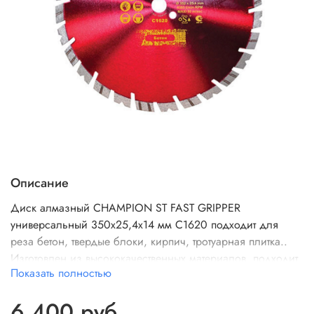
Описание
Диск алмазный CHAMPION ST FAST GRIPPER
универсальный 350х25,4х14 мм C1620 подходит для
реза бетон, твердые блоки, кирпич, тротуарная плитка..
Изготовлен из высококачественных материалов, подходит
Показать полностью
для профессионального использования
6 400 руб