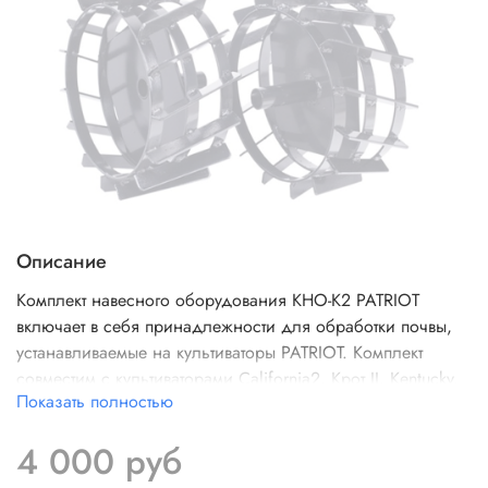
Описание
Комплект навесного оборудования КНО-К2 PATRIOT
включает в себя принадлежности для обработки почвы,
устанавливаемые на культиваторы PATRIOT. Комплект
совместим с культиваторами California2, Крот II, Kentucky.
Показать полностью
Принадлежности значительно расширяют
функциональные возможности техники, позволяют
4 000 руб
производить вспашку, окучивание почвы. Предназначен
для установки на оси 25 мм.