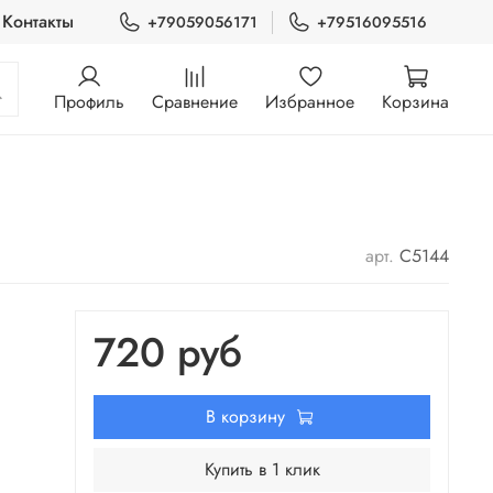
Контакты
+79059056171
+79516095516
Профиль
Сравнение
Избранное
Корзина
арт.
C5144
720 руб
В корзину
Купить в 1 клик