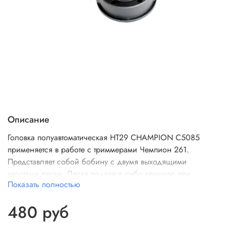
Описание
Головка полуавтоматическая HT29 CHAMPION C5085
применяется в работе с триммерами Чемпион 261.
Представляет собой бобину с двумя выходящими
хвостами лески. Леска подается либо вручную при
Показать полностью
выключенном двигателе, либо автоматически при
включенном двигателе и нажатии кнопкой (в нижней
480 руб
части головки) о землю. Выполнена из качественного
материала, имеет длительный срок эксплуатации.