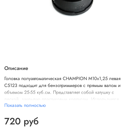
Описание
Головка полуавтоматическая CHAMPION М10х1,25 левая
C5123 подходит для бензотриммеров с прямым валом и
объемом 25-55 куб.см. Представляет собой катушку с
леской, закрытую пластиковым корпусом. Используется
Показать полностью
для срезания любых видов травы. Головка является
полуавтоматической с функцией, т.е. леска подается либо
720 руб
вручную при выключенном двигателе, либо автоматически
при включенном двигателе и нажатии кнопкой (в нижней