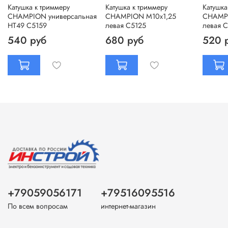
Катушка к триммеру
Катушка к триммеру
Катушка
CHAMPION универсальная
CHAMPION М10х1,25
CHAMPI
HT49 C5159
левая C5125
левая 
540 руб
680 руб
520 
+79059056171
+79516095516
По всем вопросам
интернет-магазин