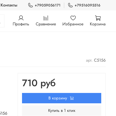
Контакты
+79059056171
+79516095516
Профиль
Сравнение
Избранное
Корзина
арт.
C5156
710 руб
В корзину
Купить в 1 клик
5156