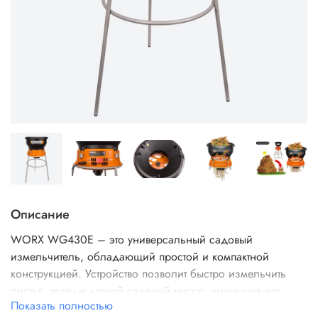
Описание
WORX WG430E – это универсальный садовый
измельчитель, обладающий простой и компактной
конструкцией. Устройство позволит быстро измельчить
листья, траву и другой садовый мусор, уменьшив его
Показать полностью
объем в 11 раз.