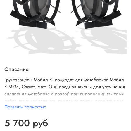
Описание
Грунтозацепы Мобил К подходят для мотоблоков Мобил
К МКМ, Салют, Агат. Они предназначены для улучшения
сцепления мотоблока с почвой при выполнении тяжелых
работ, таких как вспашка, рыхление почвы, окучивание и
Показать полностью
др. Металлические грунтозацепы имеют широкие обручи
с шипами, которые надежно сварены между собой. В
5 700 руб
комплекте 2 штуки.