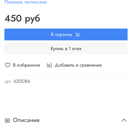
Показать полностью
излишнего завинчивания и облегчить
отвинчивание алмазной коронки после сверления .
450 руб
Установка производится на шпиндель сверлильной
машины перед завинчиванием алмазной коронки.
В корзину
Купить в 1 клик
В избранное
Добавить в сравнение
арт.
620086
Описание