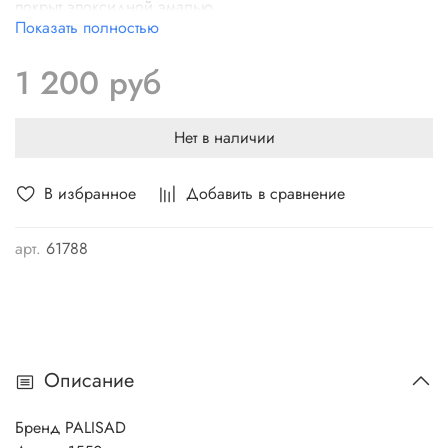
покрыт эпоксидной эмалью
Показать полностью
Усиливающая распорка на основании придает
инструменту упругость и устойчивость к нагрузкам.
1 200 руб
В сборе с лакированным деревянным черенком.
Надежный, долговечный инструмент
Не подвержены коррозии.
Нет в наличии
В избранное
Добавить в сравнение
арт.
61788
Описание
Бренд PALISAD