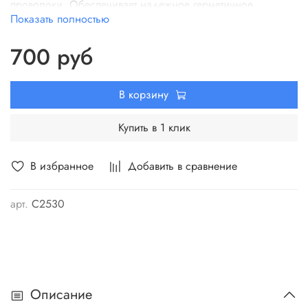
проволоки. Обеспечивает надежное герметичное
Показать полностью
соединение.
700 руб
В корзину
Купить в 1 клик
В избранное
Добавить в сравнение
арт.
C2530
Описание