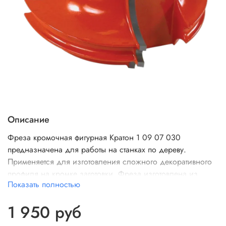
Описание
Фреза кромочная фигурная Кратон 1 09 07 030
предназначена для работы на станках по дереву.
Применяется для изготовления сложного декоративного
профиля на кромке заготовки. Фреза изготовлена из
Показать полностью
высококачественной стали и оснащена твердосплавными
пластинами. Внутренний диаметр 32 мм.
1 950 руб