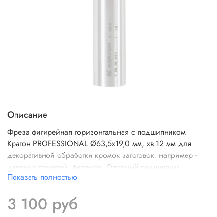
Описание
Фреза фигирейная горизонтальная с подшипником
Кратон PROFESSIONAL Ø63,5х19,0 мм, хв.12 мм д
ля
декоративной обработки кромок заготовок, например -
дверных панелей, филенок. Опорный подшипник
Показать полностью
(нижнее расположение) позволяет работать без
параллельного упора с прямолинейными и
3 100 руб
криволинейными поверхностями.