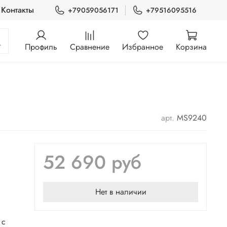
Контакты
+79059056171
+79516095516
Профиль
Сравнение
Избранное
Корзина
арт.
MS9240
52 690 руб
Нет в наличии
 с