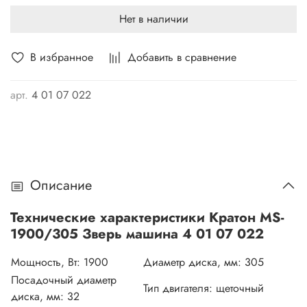
Угол поворота стола вокруг вертикальной оси - 0-45
Нет в наличии
градусов (влево/вправо). Поперечное пиление под
прямым углом (0°/0°) - 100х310 мм; Поперечное пиление
В избранное
Добавить в сравнение
под углом (0°/45°) - 100х210 мм; Комбинированное
пиление с наклоном и под прямым углом (45°/0°) -
45х310 мм; Комбинированное пиление с наклоном и под
арт.
4 01 07 022
прямым углом (45°/45°) - 55х210 мм.
Описание
Технические характеристики Кратон MS-
1900/305 Зверь машина 4 01 07 022
Мощность, Вт:
1900
Диаметр диска, мм:
305
Посадочный диаметр
Тип двигателя:
щеточный
диска, мм:
32