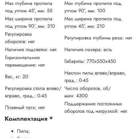
Max глубина пропила
Max глубина пропила под
под углом 45°, мм:
55
углом 90°, мм:
100
Max ширина пропила
Max ширина пропила под
под углом 90°, мм:
310
углом 45°, мм:
210
Регулировка
Регулировка глубины реза:
нет
оборотов:
нет
Наличие подсветки:
нет
Наличие лазера:
есть
Горизонтальное
Габариты:
770х550х450
перемещение:
нет
Наклон пилы влево/вправо,
Вес, кг:
20
град.:
0-45
Регулировка стола влево/
Число оборотов, об/
вправо, град.:
0-45
мин:
4300
Поддержание постоянных
Плавный пуск:
нет
оборотов под нагрузкой:
нет
Комплектация
*
Пила;