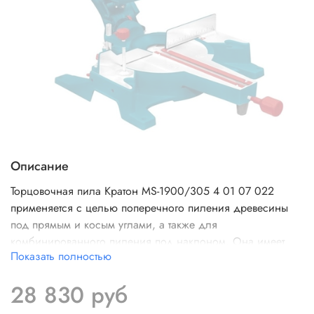
Описание
Торцовочная пила Кратон MS-1900/305 4 01 07 022
применяется с целью поперечного пиления древесины
под прямым и косым углами, а также для
комбинированного пиления под наклоном. Она имеет
Показать полностью
лазерный указатель, который точно указывает место
предстоящего реза и позволяет избежать ошибок. Для
28 830 руб
поддержания чистоты на рабочем месте к инструменту
можно подключить пылесос или мешок для сбора пыли.