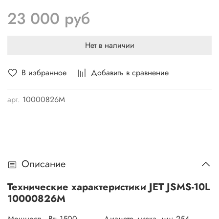
операции пазования и усовки. Материалом стола, а так
23 000 руб
же части рабочего механизма (шарнирный узел и
маятниковый рычаг) служит алюминиевый сплав, что
обеспечивает одновременно легкость и прочность
Нет в наличии
модели. Благодаря удобному концевому упору оператор
без труда изготавливает серию однотипных деталей.
В избранное
Добавить в сравнение
арт.
10000826М
Описание
Технические характеристики JET JSMS-10L
10000826M
Мощность, Вт:
1500
Диаметр диска, мм:
254