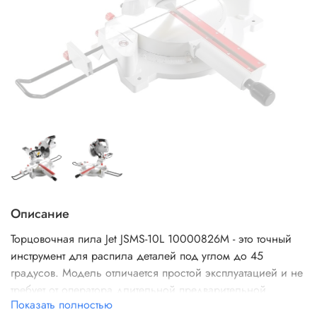
Описание
Торцовочная пила Jet JSMS-10L 10000826M - это точный
инструмент для распила деталей под углом до 45
градусов. Модель отличается простой эксплуатацией и не
требует от оператора длительной предварительной
Показать полностью
подготовки. Конструкция агрегата позволяет выполнять