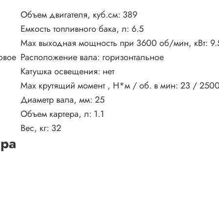
Объем двигателя, куб.см:
389
Емкость топливного бака, л:
6.5
Max выходная мощность при 3600 об/мин, кВт:
9.
овое
Расположение вала:
горизонтальное
Катушка освещения:
нет
Max крутящий момент , Н*м / об. в мин:
23 / 250
Диаметр вала, мм:
25
Объем картера, л:
1.1
Вес, кг:
32
ара