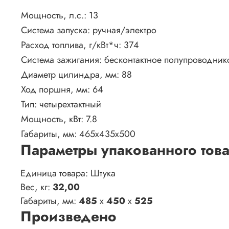
Мощность, л.с.:
13
Система запуска:
ручная/электро
Расход топлива, г/кВт*ч:
374
Система зажигания:
бесконтактное полупроводник
Диаметр цилиндра, мм:
88
Ход поршня, мм:
64
Тип:
четырехтактный
Мощность, кВт:
7.8
Габариты, мм:
465х435х500
Параметры упакованного тов
Единица товара: Штука
Вес, кг:
32,00
Габариты, мм:
485
x
450
x
525
Произведено