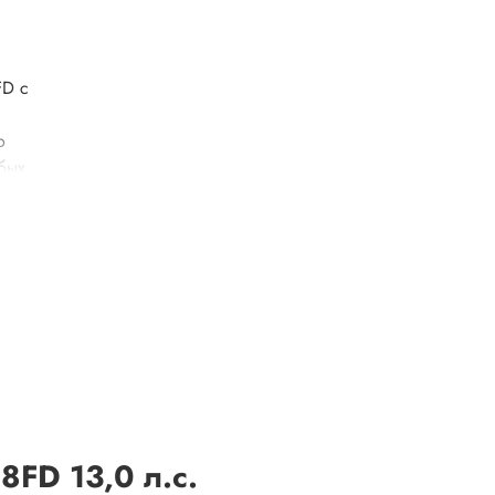
FD с
о
юбых
для
локи,
8FD 13,0 л.с.