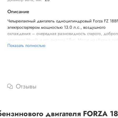
Описание
Четырехтактный двигатель одноцилиндровый Forza FZ 188
электростартером мощностью 13.0 л.с., воздушного
охлаждения – очередная разновидность старого, доброг
двигателя Honda и его аналога Lifan. Мотор надёжен в л
Показать полностью
погодных условиях, неприхотлив, экономичен. Пригоден 
установки на генераторы, снегоуборочные машины, мотоб
мотособаки, виброплиты, мотопомпы и т.п.
Отзывы
бензинового двигателя FORZA 18