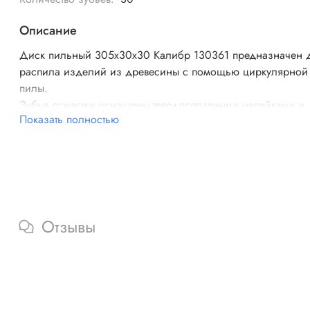
Описание
Диск пильный 305х30х30 Калибр 130361 предназначен 
распила изделий из древесины с помощью циркулярной
пилы.
Зубья оснастки оснащены твердосплавными напайками и
Показать полностью
имеют специальную заточку для качественной распиловки
заготовок.
Отзывы