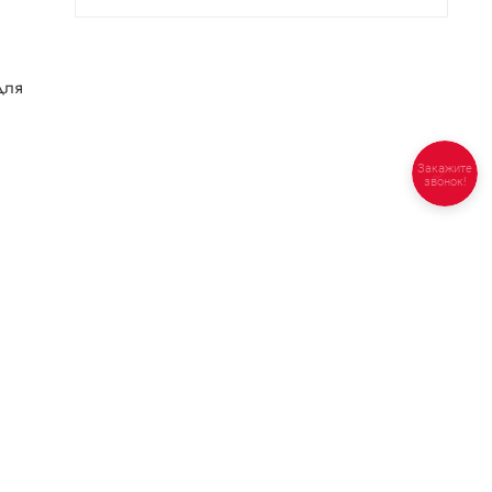
для
Закажите
звонок!