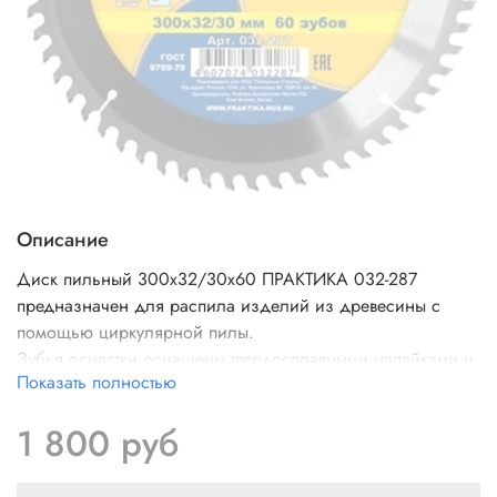
Описание
Диск пильный 300х32/30х60 ПРАКТИКА 032-287
предназначен для распила изделий из древесины с
помощью циркулярной пилы.
Зубья оснастки оснащены твердосплавными напайками и
Показать полностью
имеют специальную заточку для качественной распиловки
заготовок.Твердость тела HRC 45-46, напаек из карбида
1 800 руб
вольфрама (сплав ВК8) HRC. 90-93. Угол атаки зуба + 15°.