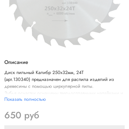
Описание
Диск пильный
Калибр 250х32мм, 24Т
(арт.
130340
)
предназначен для распила изделий из
древесины с помощью циркулярной пилы.
Зубья оснастки оснащены твердосплавными напайками и
Показать полностью
имеют специальную заточку для качественной распиловки
заготовок.
650 руб