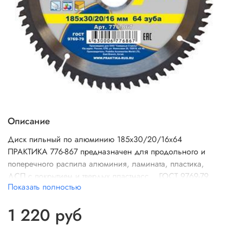
Описание
Диск пильный по алюминию 185х30/20/16х64
ПРАКТИКА 776-867 предназначен для продольного и
поперечного распила алюминия, ламината, пластика,
ДСП с покрытием и твердых пластмасс. ГОСТ 9769-79.
Показать полностью
Серия "Эксперт" Специализированный пильный диск
для профессионального применения. Благодаря
1 220 руб
увеличенной толщине тела, диск серии Эксперт
выдерживает самые высокие нагрузки. Углы атаки зубов