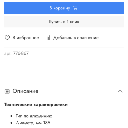
оптимально подобраны для каждого типа используемого
В корзину
оборудования, будь то ручная дисковая или
стационарная торцовочная пила.
Купить в 1 клик
В избранное
Добавить в сравнение
арт.
776-867
Описание
Технические характеристики
Тип
по алюминию
Диаметр, мм
185