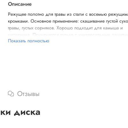
Описание
Режущее полотно для травы из стали с восемью режущим
кромками. Основное применение: скашивание густой сух
травы, густых сорняков. Хорошо подходит для камыша и
кустарника. Применяется только с универсальным защитн
Показать полностью
щитком.
Отзывы
ики диска