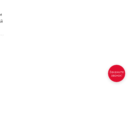
и
ой
ым
Закажите
звонок!