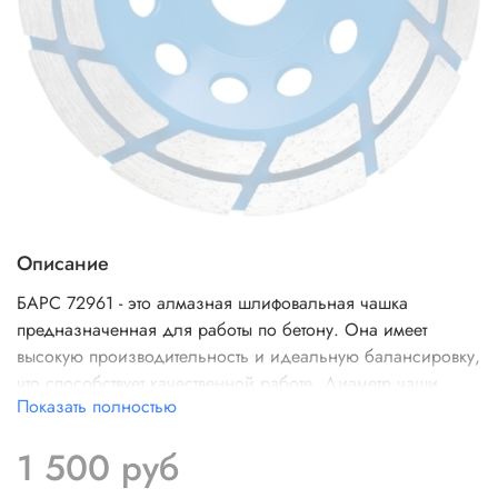
Описание
БАРС 72961 - это алмазная шлифовальная чашка
предназначенная для работы по бетону. Она имеет
высокую производительность и идеальную балансировку,
что способствует качественной работе. Диаметр чаши
Показать полностью
составляет 125 мм.
1 500 руб