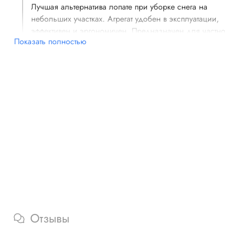
Лучшая альтернатива лопате при уборке снега на
небольших участках. Агрегат удобен в эксплуатации,
эффективен и эргономичен. Предназначен для частно
Показать полностью
применения.
Применяется для уборки снега на дорожках и
поверхностях с твёрдым покрытием.
Благодаря резиновому шнеку можно очищать
декоративные поверхности.
Складная рукоятка способствует компактному хране
инструмент.
Поворот разгрузочного желоба в желаемом направ
осуществляется с помощью специальной ручки.
Отзывы