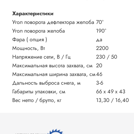
Характеристики
Угол поворота дефлектора желоба
70°
Угол поворота желоба
190°
Фара ( опция )
да
Мощность, Вт
2200
Напряжение сети, В / Гц
230 / 50
Максимальная высота захвата, см
20
Максимальная ширина захвата, см
46
Дальность выброса снега, м
3-6
Габариты упаковки, см
66 x 49 x 43
Вес нетто / брутто, кг
13,30 / 16,40