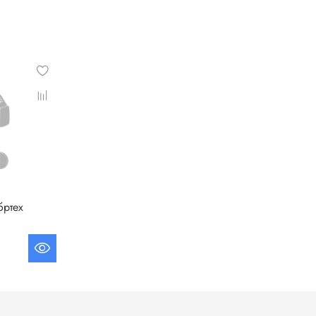
бртех