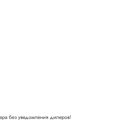
на
олным
чивой
ки.
е
. Это
ти.
ля на
вара без уведомления дилеров!