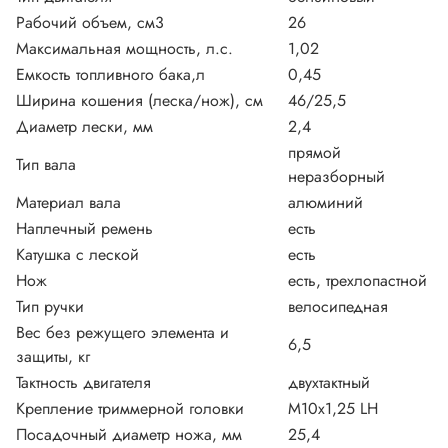
Рабочий объем, см3
26
Максимальная мощность, л.с.
1,02
Емкость топливного бака,л
0,45
Ширина кошения (леска/нож), см
46/25,5
Диаметр лески, мм
2,4
прямой
Тип вала
неразборный
Материал вала
алюминий
Наплечный ремень
есть
Катушка с леской
есть
Нож
есть, трехлопастной
Тип ручки
велосипедная
Вес без режущего элемента и
6,5
защиты, кг
Тактность двигателя
двухтактный
Крепление триммерной головки
M10x1,25 LH
Посадочный диаметр ножа, мм
25,4