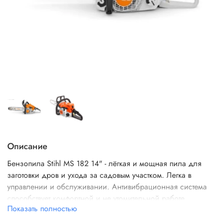
Описание
Бензопила Stihl MS 182 14" - лёгкая и мощная пила для
заготовки дров и ухода за садовым участком. Легка в
управлении и обслуживании. Антивибрационная система
способствует комфортной и не утомительной работе.
Показать полностью
Система смазки Ematic вдвое снижает расход масла.