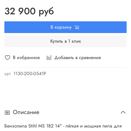
Широкое основание рукоятки гарантирует безопасность в
32 900 руб
случае обрыва цепи.
В корзину
Купить в 1 клик
В избранное
Добавить в сравнение
арт.
1130-200-0541P
Описание
Бензопила Stihl MS 182 14" - лёгкая и мощная пила для