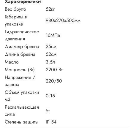
Характеристики
Вес брутто
52кг
Габариты в
980х270х505мм
упаковке
Гидравлическое
16МПа
давления
Диаметр бревна
25см
Длина бревна
52см
Масло
3,5л
Мощность (Вт)
2200 Вт
Напряжение /
220/50
частота
Объем упаковки
0.15
м3
Раскалывающая
5т
сила
Степень защиты
IP 54