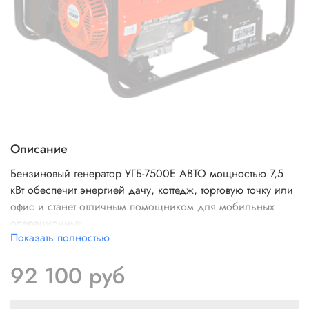
Описание
Бензиновый генератор УГБ-7500Е АВТО мощностью 7,5
кВт обеспечит энергией дачу, коттедж, торговую точку или
офис и станет отличным помощником для мобильных
операционных.
Показать полностью
Функция автозапуска обеспечивает автоматическое
включение генератора при отключении электричества.
92 100 руб