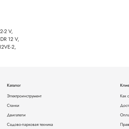
2-2 V,
DR 12 V,
12VE-2,
Каталог
Клие
Электроинструмент
Как 
Станки
Дост
Двигатели
Опла
Садово-парковая техника
Прав