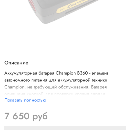
Описание
Аккумуляторная батарея Champion B360 - элемент
автономного питания для аккумуляторной техники
Champion, не требующий обслуживания. Батарея
оснащена кнопкой для проверки уровня заряда
Показать полностью
аккумулятора. Три лампочки, расположенные рядом с
кнопкой, отражают состояние заряда. Не допускайте
7 650 руб
полного разряда аккумулятора при работе. Батарея
требует своевременной подзарядки.