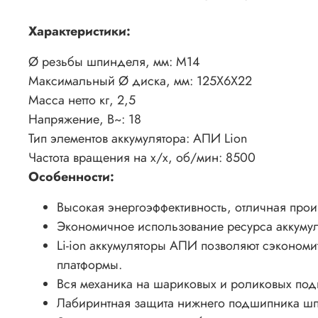
Характеристики:
Ø резьбы шпинделя, мм:
М14
Максимальный Ø диска, мм:
125Х6Х22
Масса нетто кг,
2,5
Напряжение, В~:
18
Тип элементов аккумулятора:
АПИ Lion
Частота вращения на х/х, об/мин:
8500
Особенности:
Высокая энергоэффективность, отличная про
Экономичное использование ресурса аккумул
Li-ion аккумуляторы АПИ позволяют сэконом
платформы.
Вся механика на шариковых и роликовых под
Лабиринтная защита нижнего подшипника ш