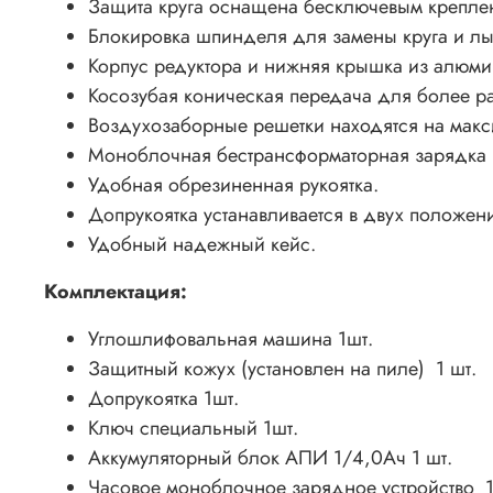
Защита круга оснащена бесключевым крепле
Блокировка шпинделя для замены круга и л
Корпус редуктора и нижняя крышка из алюми
Косозубая коническая передача для более р
Воздухозаборные решетки находятся на макс
Моноблочная бестрансформаторная зарядка з
Удобная обрезиненная рукоятка.
Допрукоятка устанавливается в двух положен
Удобный надежный кейс.
Комплектация:
Углошлифовальная машина 1шт.
Защитный кожух (установлен на пиле) 1 шт.
Допрукоятка 1шт.
Ключ специальный 1шт.
Аккумуляторный блок АПИ 1/4,0Ач 1 шт.
Часовое моноблочное зарядное устройство 1