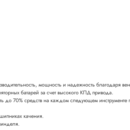
возможном расстоянии от точки обработки и дополнитель
защищены металлической сеткой, передний подшипник
шпинделя имеет лабиринтную защиту.
Рекомендуется для профессионального использования.
изводительность, мощность и надежность благодаря ве
яторных батарей за счет высокого КПД привода.
ить до 70% средств на каждом следующем инструменте п
шипниках качения.
пинделя.