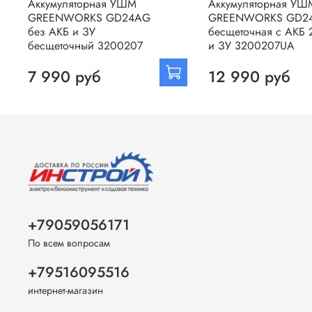
Аккумуляторная УШМ
Аккумуляторная УШ
GREENWORKS GD24AG
GREENWORKS GD2
без АКБ и ЗУ
бесщеточная с АКБ 
бесщеточный 3200207
и ЗУ 3200207UA
7 990 руб
12 990 руб
+79059056171
По всем вопросам
+79516095516
интернет-магазин