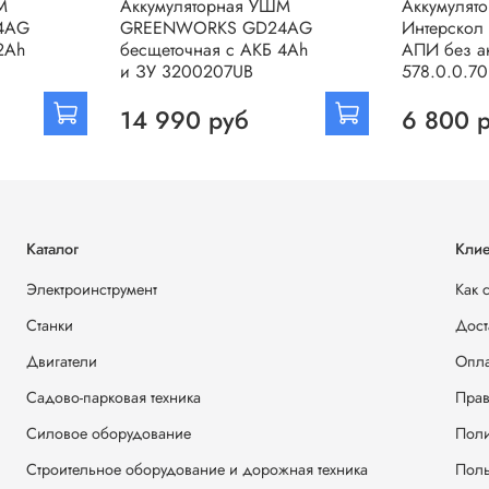
М
Аккумуляторная УШМ
Аккумулят
4AG
GREENWORKS GD24AG
Интерскол
2Аh
бесщеточная с АКБ 4Аh
АПИ без а
и ЗУ 3200207UB
578.0.0.70
14 990 руб
6 800 
Каталог
Клие
Электроинструмент
Как 
Станки
Дост
Двигатели
Опла
Садово-парковая техника
Прав
Силовое оборудование
Поли
Строительное оборудование и дорожная техника
Поль