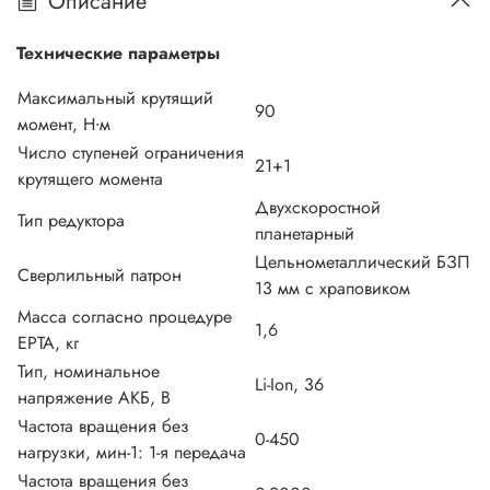
Описание
Технические параметры
Максимальный крутящий
90
момент, Н∙м
Число ступеней ограничения
21+1
крутящего момента
Двухскоростной
Тип редуктора
планетарный
Цельнометаллический БЗП
Сверлильный патрон
13 мм с храповиком
Масса согласно процедуре
1,6
EPTA, кг
Тип, номинальное
Li-Ion, 36
напряжение АКБ, В
Частота вращения без
0-450
нагрузки, мин-1: 1-я передача
Частота вращения без